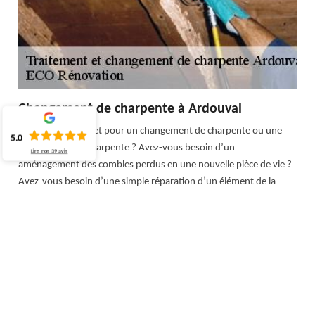
Changement de charpente à Ardouval
Vous avez un projet pour un changement de charpente ou une
5.0
modification de charpente ? Avez-vous besoin d’un
Lire nos
39
avis
aménagement des combles perdus en une nouvelle pièce de vie ?
Avez-vous besoin d’une simple réparation d’un élément de la
charpente ? Les éléments qui constituent la charpente peuvent
être modifiés, remplacés ou réparés en changeant simplement la
structure. Le changement de la charpente à Ardouval est une
intervention nécessaire qui vous sert grandement à la tenue et la
solidité de votre charpente.