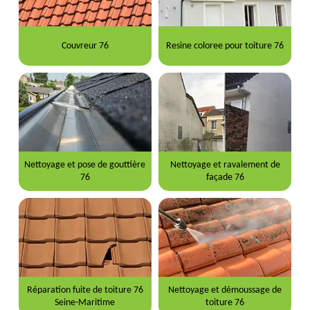
Couvreur 76
Resine coloree pour toiture 76
Nettoyage et pose de gouttière
Nettoyage et ravalement de
76
façade 76
Réparation fuite de toiture 76
Nettoyage et démoussage de
Seine-Maritime
toiture 76