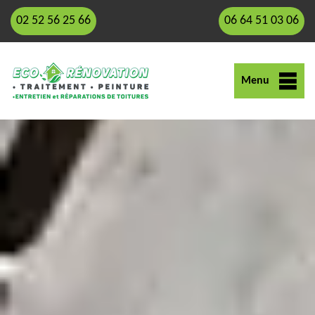
02 52 56 25 66
06 64 51 03 06
Menu