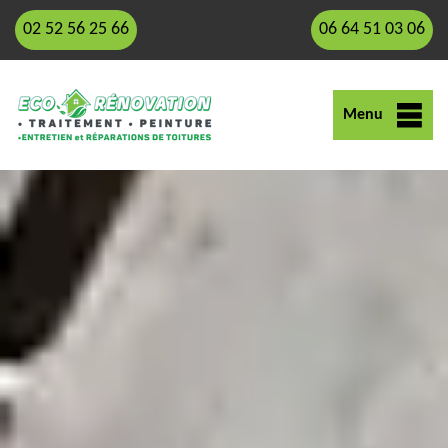
02 52 56 25 66
06 64 51 03 06
Menu