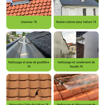
Couvreur 76
Resine coloree pour toiture 76
Nettoyage et pose de gouttière
Nettoyage et ravalement de
76
façade 76
Réparation fuite de toiture 76
Nettoyage et démoussage de