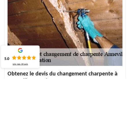
5.0
Lire nos
39
avis
Obtenez le devis du changement charpente à
Anneville Sur Scie
Avant d'entamer le travail, il est primordial d'évaluer tout le prix à
dépenser afin de pouvoir établir le devis. Alors, pour votre travail
du changement charpente, ECO Rénovation est à votre
disponibilité à tout le moment et vous propose ses services pour
vous aider à découvrir le devis de ce travail. Sachez que cela ne
vous engage point. Donc, pour toute assurance, laissez vous