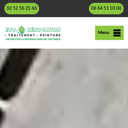
02 52 56 25 66
06 64 51 03 06
Menu