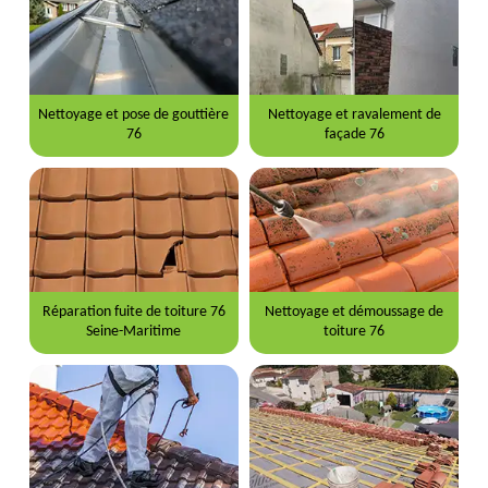
Nettoyage et pose de gouttière
Nettoyage et ravalement de
76
façade 76
Réparation fuite de toiture 76
Nettoyage et démoussage de
Seine-Maritime
toiture 76