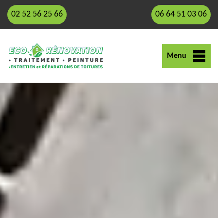
02 52 56 25 66
06 64 51 03 06
Menu