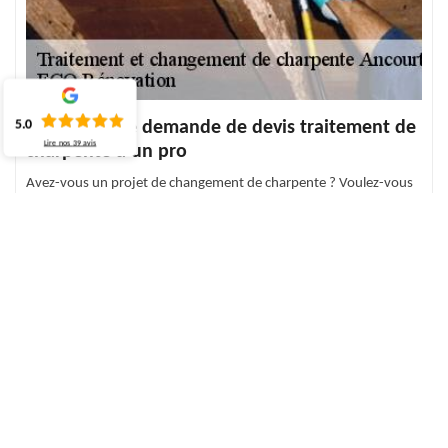
5.0
Confiez votre demande de devis traitement de
Lire nos
39
avis
charpente à un pro
Avez-vous un projet de changement de charpente ? Voulez-vous
obtenir plus d’information concernant le projet dont vous avez
besoin ? En contactant notre équipe, vous aurez un devis sans
engagement. Le devis gratuit permet simplement de connaître le
budget que vous devriez allouer pour la réalisation des différents
travaux. Contactez-nous, le devis vous sera livré en moins de 24
h. Pour en bénéficier, remplissez le formulaire en ligne avec les
informations de votre projet et nous l’envoyer.