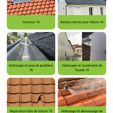
Couvreur 76
Resine coloree pour toiture 76
Nettoyage et pose de gouttière
Nettoyage et ravalement de
76
façade 76
Réparation fuite de toiture 76
Nettoyage et démoussage de