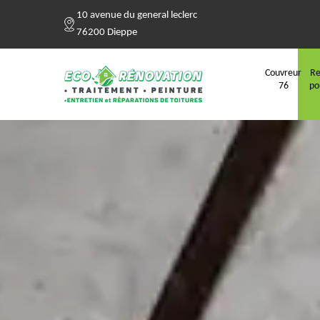
10 avenue du general leclerc
76200 Dieppe
Couvreur
Re
76
po