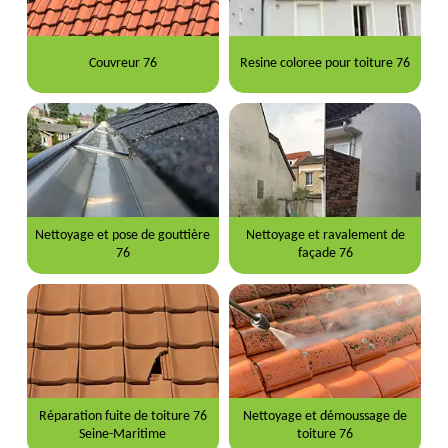
Couvreur 76
Resine coloree pour toiture 76
Nettoyage et pose de gouttière
Nettoyage et ravalement de
76
façade 76
Réparation fuite de toiture 76
Nettoyage et démoussage de
Seine-Maritime
toiture 76