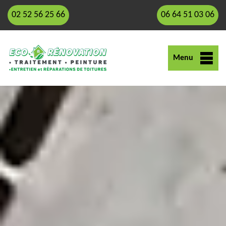
02 52 56 25 66
06 64 51 03 06
Menu