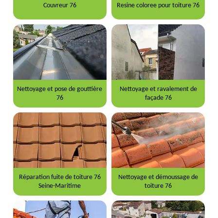
Couvreur 76
Resine coloree pour toiture 76
Nettoyage et pose de gouttière
Nettoyage et ravalement de
76
façade 76
Réparation fuite de toiture 76
Nettoyage et démoussage de
Seine-Maritime
toiture 76