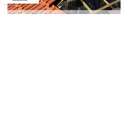
Couvreur professionnel en opération dans le
76280 et ses environs
Depuis quelques années, nous travaillons où et quand vous
voulez dans la ville de Vergetot et son département. Nos
couvreurs sont professionnels pour mettre leur savoir-faire à
votre service où que vous soyez dans cet endroit. Quel que soit le
problème sur votre toit, ils peuvent vous proposer une solution
appropriée et efficace. Ils effectuent un travail exceptionnel, de
qualité et en toute sécurité pour vous satisfaire afin de vous
éloigner des fuites d'eau sur le toit. Contactez-nous !