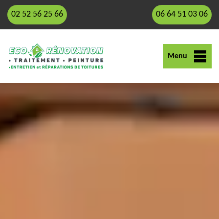
02 52 56 25 66
06 64 51 03 06
Menu