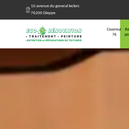
10 avenue du general leclerc
76200 Dieppe
Couvreur
Re
76
po