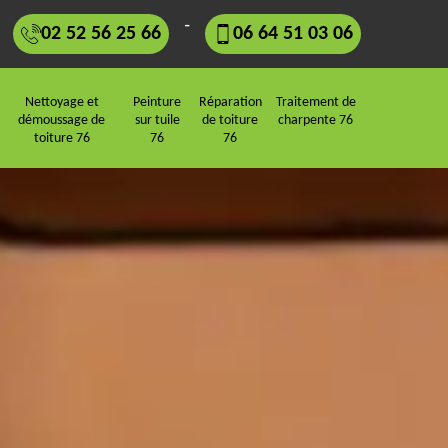
-
02 52 56 25 66
06 64 51 03 06
Nettoyage et
Peinture
Réparation
Traitement de
démoussage de
sur tuile
de toiture
charpente 76
toiture 76
76
76