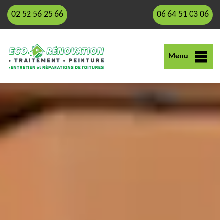
02 52 56 25 66
06 64 51 03 06
Menu