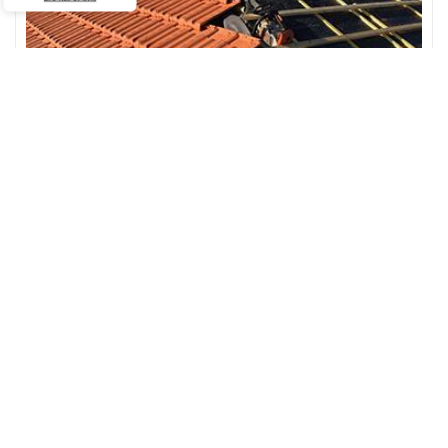
Fuite sur le toit traitée suite à une pluie -
76150
Après de fortes pluies, de nombreux propriétaires remarquent
l'apparition d'humidité dans leurs maisons, notamment sur le
plafond et les murs intérieurs, voire extérieurs. La façade peut être
endommagée à cause d’une fuite de toit. Les fuites sur le toit avec
la pluie peuvent provoquer des cloques et des taches de
moisissure, qui à leur tour endommageront l'isolation et la
charpente. D'où l'importance de faire appel à un professionnel