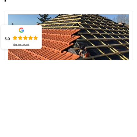
5.0
Lire nos
39
avis
Fuite de toit avec ECO Rénovation dans le
76780
La fuite sur le toit est un problème non négligeable qui peut finir