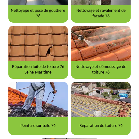
Nettoyage et pose de gouttière
Nettoyage et ravalement de
76
façade 76
Réparation fuite de toiture 76
Nettoyage et démoussage de
Seine-Maritime
toiture 76
Peinture sur tuile 76
Réparation de toiture 76