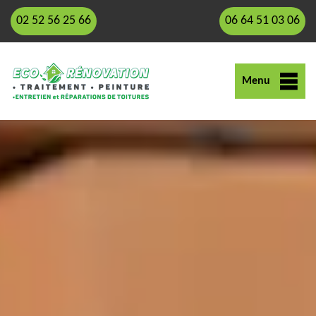
02 52 56 25 66
06 64 51 03 06
Menu