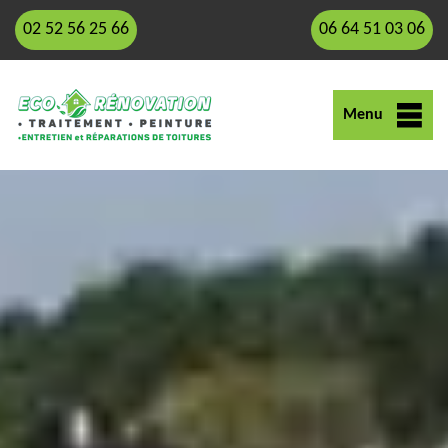
02 52 56 25 66
06 64 51 03 06
Menu