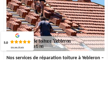
5.0
Lire nos
39
avis
Nos services de réparation toiture à Yebleron –
ECO Rénovation
Entreprise couvreur à Yebleron, notre équipe réalise tout
dépannage de toiture à 76640 et ses différentes villes. Chaque
méthode mise en place sera en fonction des divers dommages qui
se présentent. Pour cela, notre équipe fait tout type de réparation
de toit tel que : — le changement de tuile — la réparation de
faîtage — fuite de toiture, infiltration d’eau de toit Pour toute
urgence toiture 76640, n’hésitez pas à contacter notre équipe