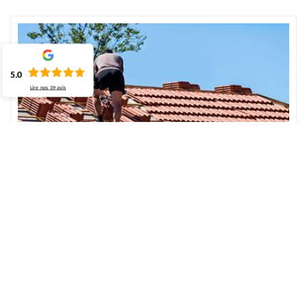
5.0
Lire nos
39
avis
Comment réaliser une réparation de toiture ?
Faire un dépannage de toit demande souvent une habilité à
travailler de façon efficace et précise. Cette intervention permet
alors de dépanner efficacement les fuites de toit, les infiltrations,