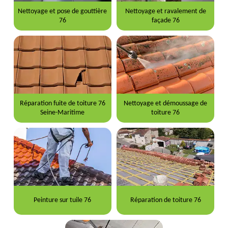
Nettoyage et pose de gouttière
Nettoyage et ravalement de
76
façade 76
Réparation fuite de toiture 76
Nettoyage et démoussage de
Seine-Maritime
toiture 76
Peinture sur tuile 76
Réparation de toiture 76