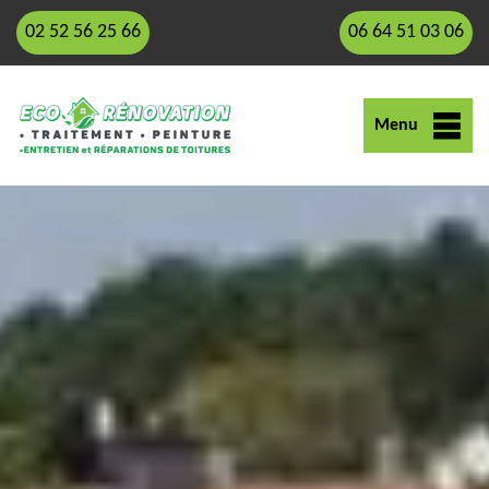
02 52 56 25 66
06 64 51 03 06
Menu