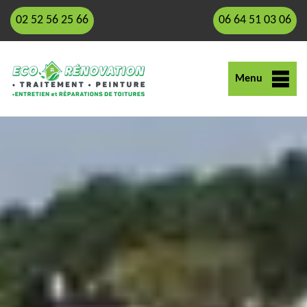
02 52 56 25 66
06 64 51 03 06
Menu