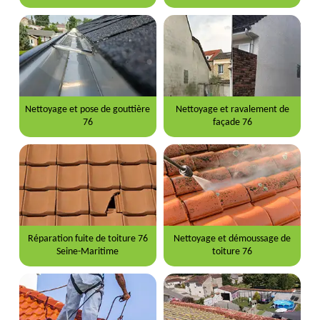
Nettoyage et pose de gouttière
Nettoyage et ravalement de
76
façade 76
Réparation fuite de toiture 76
Nettoyage et démoussage de
Seine-Maritime
toiture 76