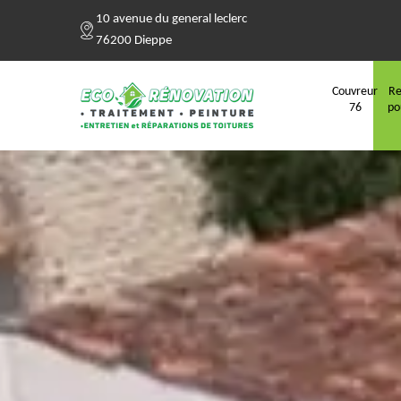
10 avenue du general leclerc
76200 Dieppe
Couvreur
Re
76
po