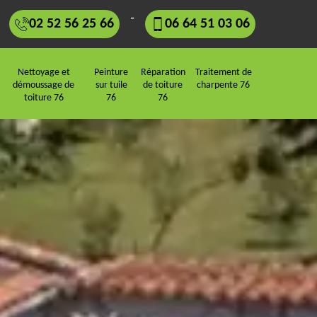
-
02 52 56 25 66
06 64 51 03 06
Nettoyage et
Peinture
Réparation
Traitement de
démoussage de
sur tuile
de toiture
charpente 76
toiture 76
76
76