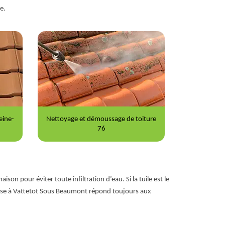
e.
iture
Peinture sur tuile 76
Répara
son pour éviter toute infiltration d’eau. Si la tuile est le
prise à Vattetot Sous Beaumont répond toujours aux