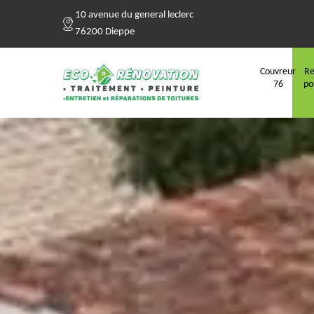
10 avenue du general leclerc
76200 Dieppe
Couvreur
Re
76
po