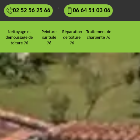
-
02 52 56 25 66
06 64 51 03 06
Nettoyage et
Peinture
Réparation
Traitement de
démoussage de
sur tuile
de toiture
charpente 76
toiture 76
76
76