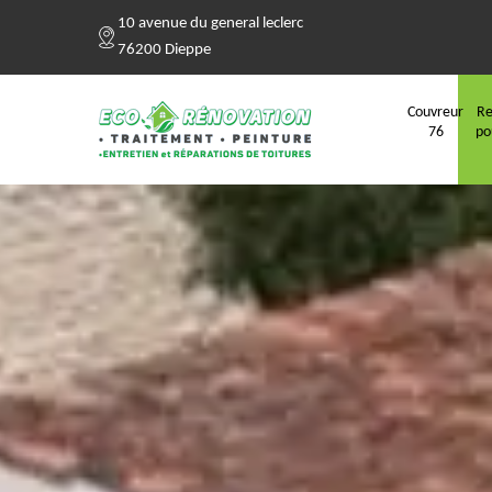
10 avenue du general leclerc
76200 Dieppe
Couvreur
Re
76
po