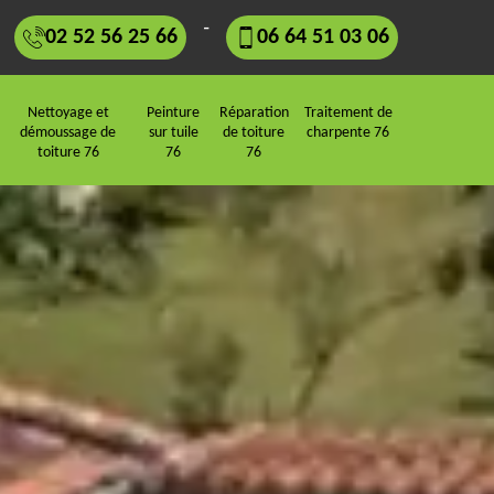
-
02 52 56 25 66
06 64 51 03 06
Nettoyage et
Peinture
Réparation
Traitement de
démoussage de
sur tuile
de toiture
charpente 76
toiture 76
76
76