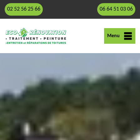
02 52 56 25 66
06 64 51 03 06
Menu