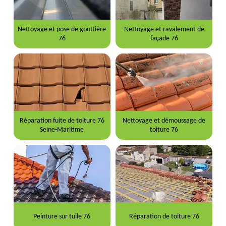
Nettoyage et pose de gouttière
Nettoyage et ravalement de
76
façade 76
Réparation fuite de toiture 76
Nettoyage et démoussage de
Seine-Maritime
toiture 76
Peinture sur tuile 76
Réparation de toiture 76