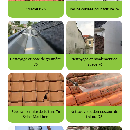
Couvreur 76
Resine coloree pour toiture 76
Nettoyage et pose de gouttière
Nettoyage et ravalement de
76
façade 76
Réparation fuite de toiture 76
Nettoyage et démoussage de
Seine-Maritime
toiture 76