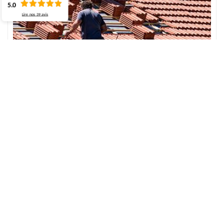
5.0
Lire nos
39
avis
Réparation de faîtage – réaliser une
intervention de qualité
Le faîtage est une partie du toit la plus importante, car elle relie les
deux côtés du toit. C'est un point sensible pour l'infiltration d'eau,
il est donc plus que nécessaire de la réparer en cas d'usure. Par
conséquent, appelez nos couvreurs pour la réparation de faîtage.
Ils ont les différentes techniques capables de réparer votre toit
avec soin. Pour cela, dès que vous constatez que la faîtière de
votre maison présente des dommages, n’hésitez pas à contacter
pour les travaux nécessaires.