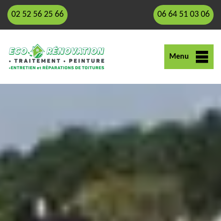
02 52 56 25 66
06 64 51 03 06
Menu