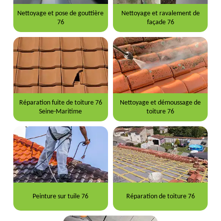
Nettoyage et pose de gouttière
Nettoyage et ravalement de
76
façade 76
Réparation fuite de toiture 76
Nettoyage et démoussage de
Seine-Maritime
toiture 76
Peinture sur tuile 76
Réparation de toiture 76