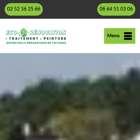
02 52 56 25 66
06 64 51 03 06
Menu