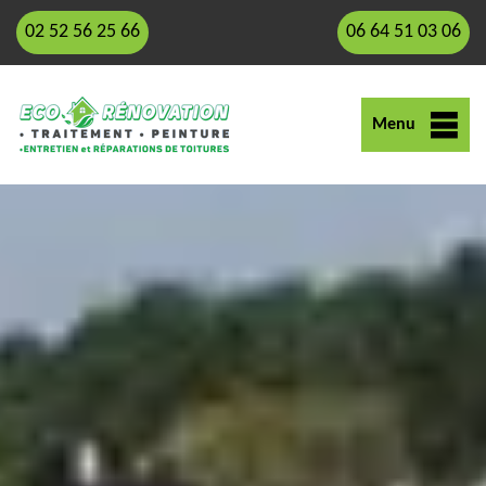
02 52 56 25 66
06 64 51 03 06
Menu