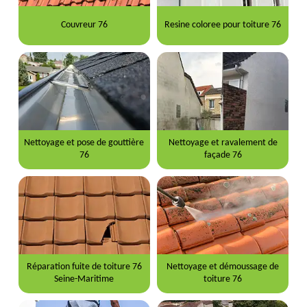
Couvreur 76
Resine coloree pour toiture 76
Nettoyage et pose de gouttière
Nettoyage et ravalement de
76
façade 76
Réparation fuite de toiture 76
Nettoyage et démoussage de
Seine-Maritime
toiture 76