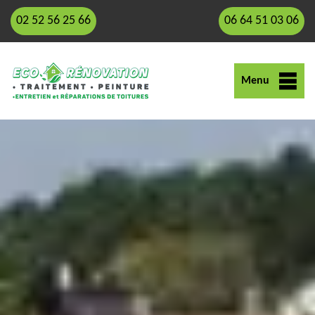
02 52 56 25 66
06 64 51 03 06
Menu