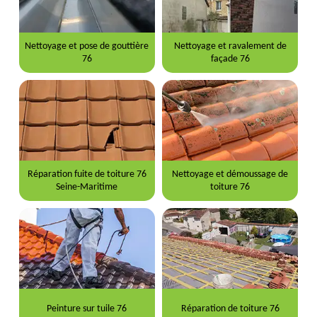
Nettoyage et pose de gouttière
Nettoyage et ravalement de
76
façade 76
Réparation fuite de toiture 76
Nettoyage et démoussage de
Seine-Maritime
toiture 76
Peinture sur tuile 76
Réparation de toiture 76