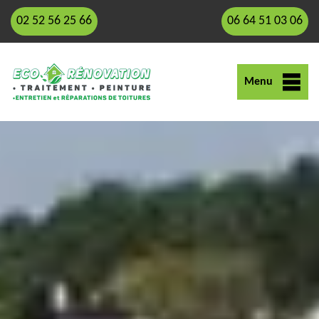
02 52 56 25 66
06 64 51 03 06
Menu