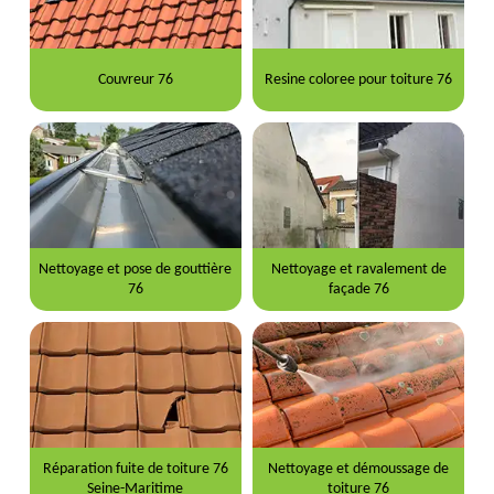
Couvreur 76
Resine coloree pour toiture 76
Nettoyage et pose de gouttière
Nettoyage et ravalement de
76
façade 76
Réparation fuite de toiture 76
Nettoyage et démoussage de
Seine-Maritime
toiture 76