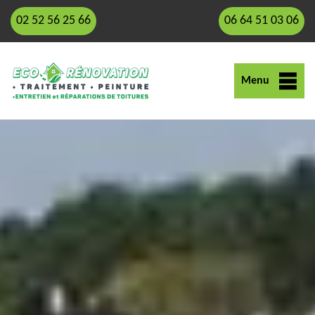
02 52 56 25 66
06 64 51 03 06
Menu