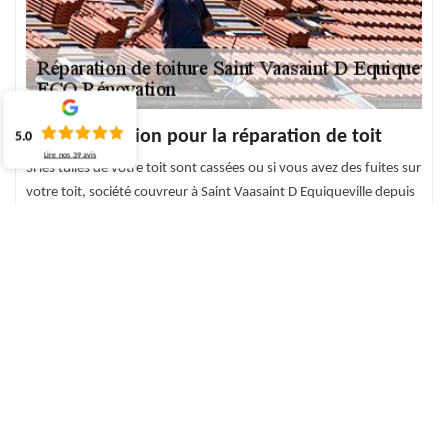
ECO Rénovation pour la réparation de toit
5.0
Lire nos
39
avis
Si les tuiles de votre toit sont cassées ou si vous avez des fuites sur
votre toit, société couvreur à Saint Vaasaint D Equiqueville depuis
quelques années, ECO Rénovation réalise une évaluation pour
réaliser le dépannage de toit approprié à toute demande. Pour
chaque besoin de réparation de toit, nous en avons la solution
appropriée. Afin d’obtenir un résultat professionnel, n’hésitez pas
à faire appel à un professionnel dans le domaine. Grâce à la
réalisation de notre équipe, nous assurons des services de qualité.