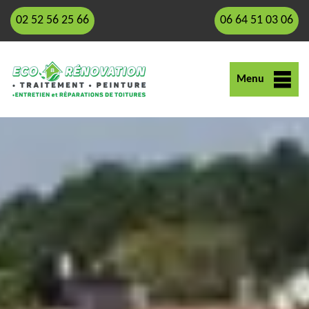
02 52 56 25 66
06 64 51 03 06
Menu