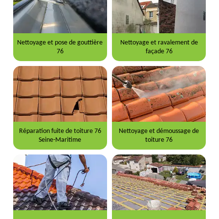
Nettoyage et pose de gouttière
Nettoyage et ravalement de
76
façade 76
Réparation fuite de toiture 76
Nettoyage et démoussage de
Seine-Maritime
toiture 76