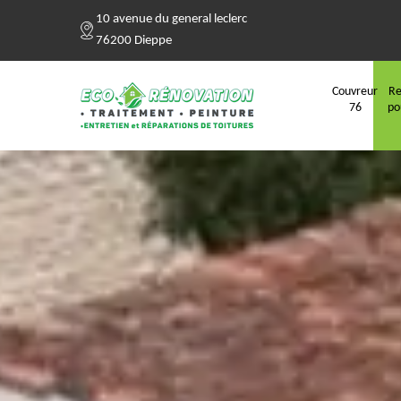
10 avenue du general leclerc
76200 Dieppe
Couvreur
Re
76
po