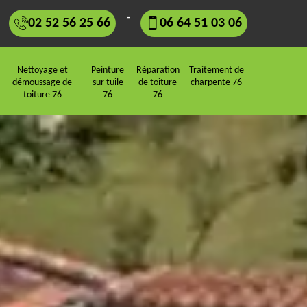
-
02 52 56 25 66
06 64 51 03 06
Nettoyage et
Peinture
Réparation
Traitement de
démoussage de
sur tuile
de toiture
charpente 76
toiture 76
76
76