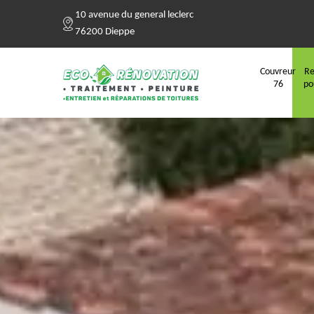
10 avenue du general leclerc
76200 Dieppe
Couvreur
Re
76
po