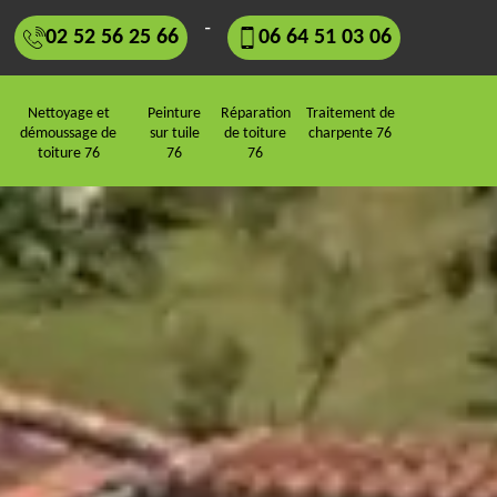
-
02 52 56 25 66
06 64 51 03 06
Nettoyage et
Peinture
Réparation
Traitement de
démoussage de
sur tuile
de toiture
charpente 76
toiture 76
76
76