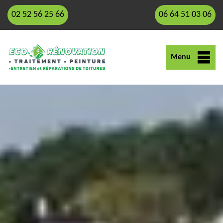
02 52 56 25 66
06 64 51 03 06
Menu