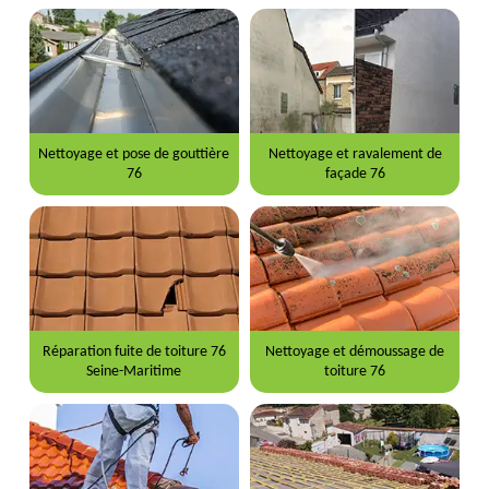
Nettoyage et pose de gouttière
Nettoyage et ravalement de
76
façade 76
Réparation fuite de toiture 76
Nettoyage et démoussage de
Seine-Maritime
toiture 76