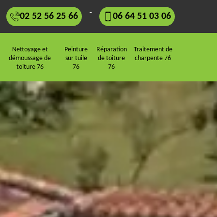
-
02 52 56 25 66
06 64 51 03 06
Nettoyage et
Peinture
Réparation
Traitement de
démoussage de
sur tuile
de toiture
charpente 76
toiture 76
76
76