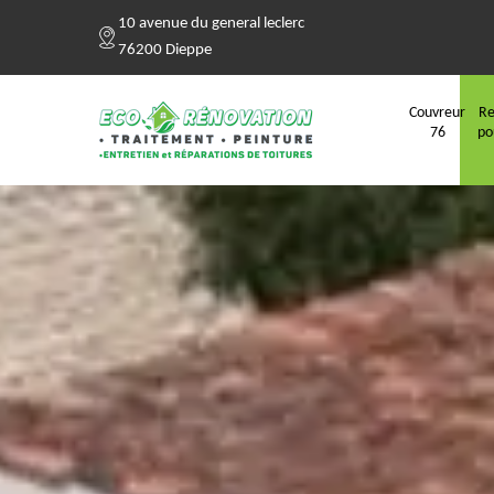
10 avenue du general leclerc
76200 Dieppe
Couvreur
Re
76
po