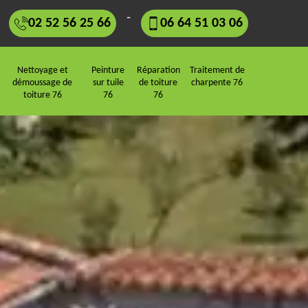
-
02 52 56 25 66
06 64 51 03 06
Nettoyage et
Peinture
Réparation
Traitement de
démoussage de
sur tuile
de toiture
charpente 76
toiture 76
76
76