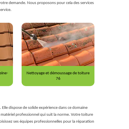
 à votre demande. Nous proposons pour cela des services
ervice.
iture
Peinture sur tuile 76
Répara
e. Elle dispose de solide expérience dans ce domaine
atériel professionnel qui suit la norme. Votre toiture
isissez ses équipes professionnelles pour la réparation