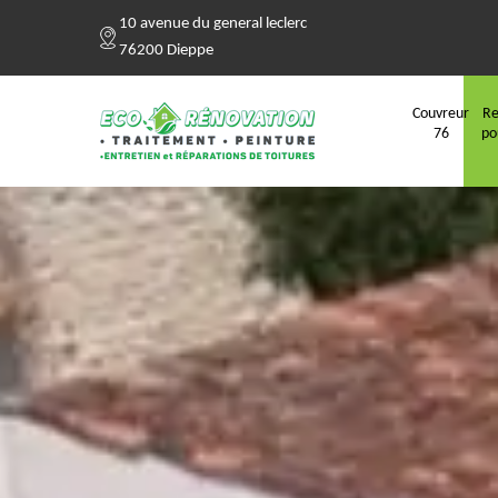
10 avenue du general leclerc
76200 Dieppe
Couvreur
Re
76
po