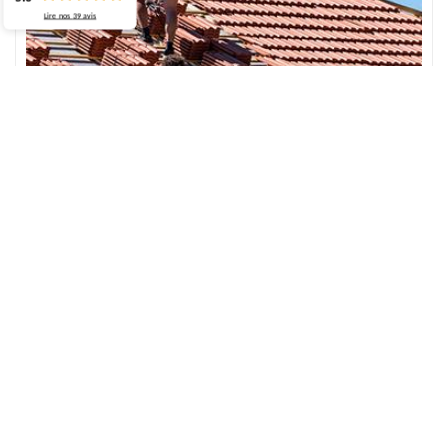
Lire nos
39
avis
Des réparations de toiture à Saint Leger Aux
Bois
Avez-vous besoin que votre toit survive aux intempéries et aux
différents changements climatiques ? Pour cela, il existe des
interventions et des réparations de toiture à faire pour assurer sa
solidité. Pour assurer le dépannage de toiture, il est important de
pouvoir identifier les problèmes reliés à la toiture avant de faire la
réparation : infiltrations d’eau, pertes de chaleur, dommages des
tuiles… Ces différents dégâts peuvent être conséquents si des
réparations ne sont pas faites à temps. Dès l’apparition de