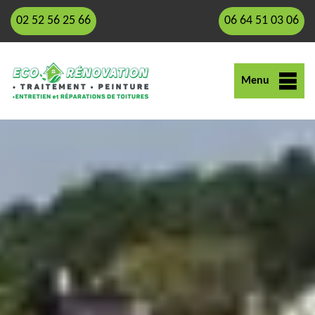
02 52 56 25 66
06 64 51 03 06
Menu