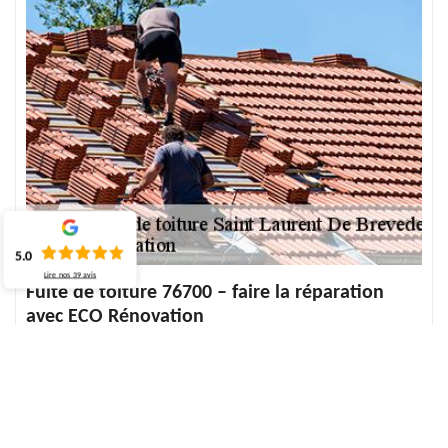
5.0
Lire nos
39
avis
Fuite de toiture 76700 – faire la réparation
avec ECO Rénovation
La fuite de toiture est un dommage qui ne se voit que lorsque les
signes extérieurs apparaissent. Ces signes se traduisent le plus
souvent par des traces sur les murs, sur le plafond. Dans ce cas, la
recherche de l’origine de la fuite doit faire l’objet d’une étude
minutieuse. Il faut alors une procédure à suivre pour la réparation