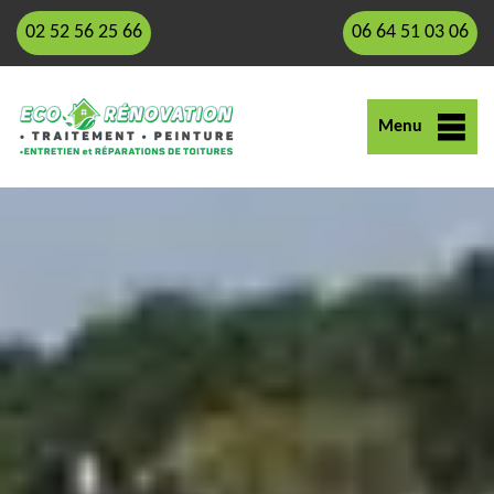
02 52 56 25 66
06 64 51 03 06
Menu