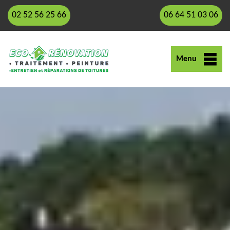
02 52 56 25 66
06 64 51 03 06
Menu