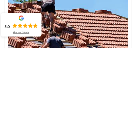
5.0
Lire nos
39
avis
Obtenez le bon devis de réparation de toiture
à Saint Jean De La Neuville
Avant d’entamer un projet, c’est primordial de savoir en avance le
devis pour se bien prévoir au budget et à la diverse dépense
imprévue. D’ailleurs, pour avoir un bon devis pour la réparation de
toiture, il est préférable de se renseigner auprès de l’expert pour
avoir l’assurance de procéder ce travail en toute tranquillité. Alors,
ECO Rénovation est à votre écoute pour vous donner toutes les