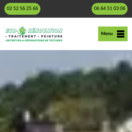
02 52 56 25 66
06 64 51 03 06
Menu