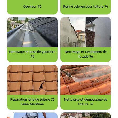
Couvreur 76
Resine coloree pour toiture 76
Nettoyage et pose de gouttière
Nettoyage et ravalement de
76
façade 76
Réparation fuite de toiture 76
Nettoyage et démoussage de
Seine-Maritime
toiture 76