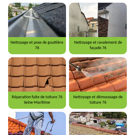
Nettoyage et pose de gouttière
Nettoyage et ravalement de
76
façade 76
Réparation fuite de toiture 76
Nettoyage et démoussage de
Seine-Maritime
toiture 76