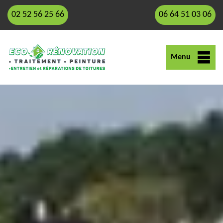
02 52 56 25 66
06 64 51 03 06
Menu