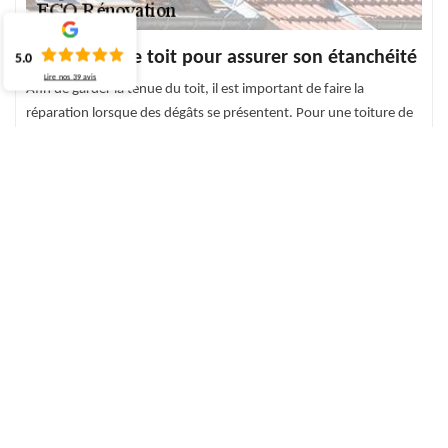
Réparez votre toit pour assurer son étanchéité
5.0
Lire nos
39
avis
Afin de garder la tenue du toit, il est important de faire la
réparation lorsque des dégâts se présentent. Pour une toiture de
qualité, confiez le dépannage de votre toit à un professionnel.
Avec nos services, vous pouvez avoir un devis gratuit, un tarif à la
hauteur de tout budget. Pour toutes de toiture à Saane Saint Just,
notre équipe ECO Rénovation propose notre savoir-faire. Présent
pour toute structure de toit, notre spécialité est d’offrir des
services de qualité et assurés pour toute demande.