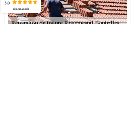
5.0
Lire nos
39
avis
ECO Rénovation pour la réparation de toit
Si les tuiles de votre toit sont cassées ou si vous avez des fuites sur
votre toit, société couvreur à Rouxmesnil Bouteilles depuis
quelques années, ECO Rénovation réalise une évaluation pour
réaliser le dépannage de toit approprié à toute demande. Pour
chaque besoin de réparation de toit, nous en avons la solution
appropriée. Afin d’obtenir un résultat professionnel, n’hésitez pas
à faire appel à un professionnel dans le domaine. Grâce à la
réalisation de notre équipe, nous assurons des services de qualité.