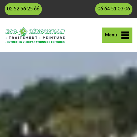
02 52 56 25 66
06 64 51 03 06
Menu