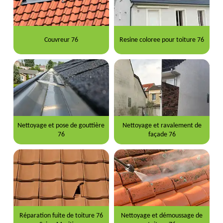
Couvreur 76
Resine coloree pour toiture 76
Nettoyage et pose de gouttière
Nettoyage et ravalement de
76
façade 76
Réparation fuite de toiture 76
Nettoyage et démoussage de