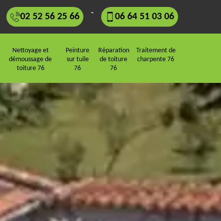
-
02 52 56 25 66
06 64 51 03 06
Nettoyage et
Peinture
Réparation
Traitement de
démoussage de
sur tuile
de toiture
charpente 76
toiture 76
76
76