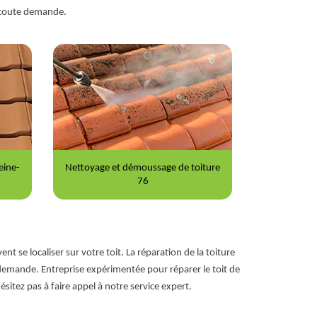
e toute demande.
iture
Peinture sur tuile 76
Répara
t se localiser sur votre toit. La réparation de la toiture
 demande. Entreprise expérimentée pour réparer le toit de
sitez pas à faire appel à notre service expert.