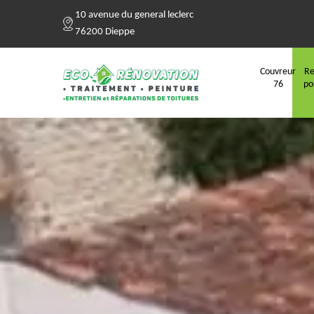
10 avenue du general leclerc
76200 Dieppe
Couvreur
Re
76
po