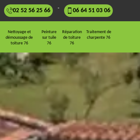
-
02 52 56 25 66
06 64 51 03 06
Nettoyage et
Peinture
Réparation
Traitement de
démoussage de
sur tuile
de toiture
charpente 76
toiture 76
76
76