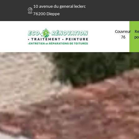
10 avenue du general leclerc
76200 Dieppe
Couvreur
Re
76
po