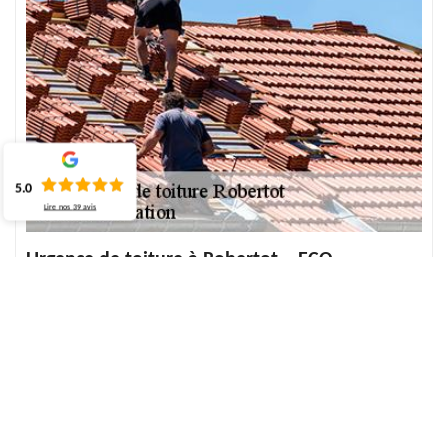
5.0
Lire nos
39
avis
Urgence de toiture à Robertot – ECO
Rénovation pour tout 76560 et ses villes
Tous les travaux de couverture doivent être étudiés et réalisés par
des professionnels. Si votre toit rencontre un problème
d’étanchéité de toit, surtout pendant les périodes pluvieuses, il est
important de procéder aux réparations afin d’empêcher toute
entrée d’eau. Le service de toiture d'urgence de notre société à
Robertot est conçu pour vous aider dans un avenir immédiat.