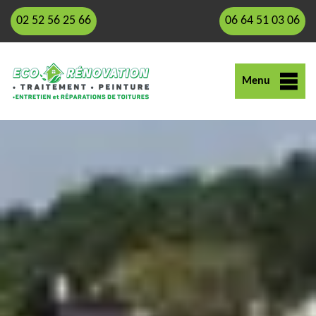
02 52 56 25 66
06 64 51 03 06
Menu