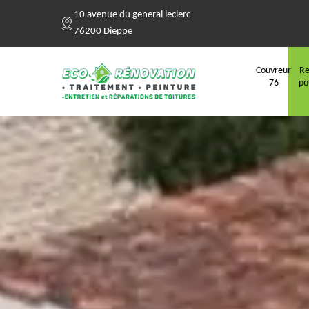
10 avenue du general leclerc
76200 Dieppe
Couvreur
Re
76
po