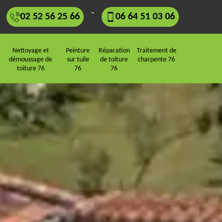
-
02 52 56 25 66
06 64 51 03 06
Nettoyage et
Peinture
Réparation
Traitement de
démoussage de
sur tuile
de toiture
charpente 76
toiture 76
76
76