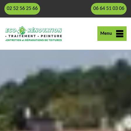
02 52 56 25 66
06 64 51 03 06
Menu