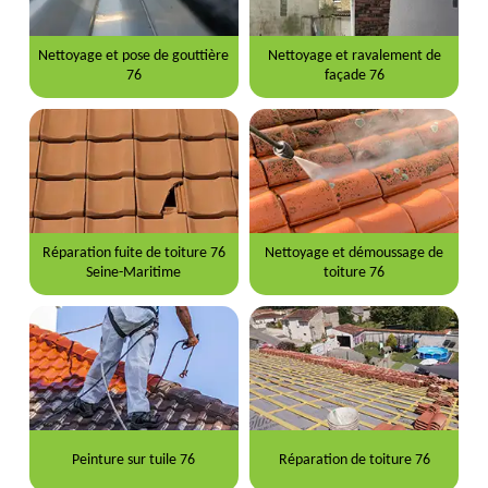
Nettoyage et pose de gouttière
Nettoyage et ravalement de
76
façade 76
Réparation fuite de toiture 76
Nettoyage et démoussage de
Seine-Maritime
toiture 76
Peinture sur tuile 76
Réparation de toiture 76