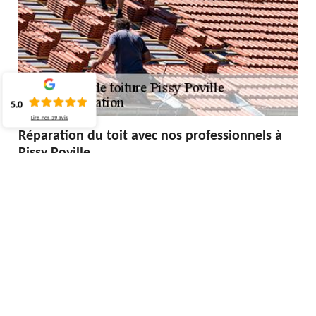
5.0
Lire nos
39
avis
Réparation du toit avec nos professionnels à
Pissy Poville
La réparation de toiture est l’une des interventions à ne jamais
négliger lorsque vous disposez une maison. L'entretien de la
toiture est l'une de nos spécialités chez ECO Rénovation. En effet,
vous pouvez nous faire confiance pour la réparation du toit. Nos
professionnels couvreur sont formés pour tout dépannage de
toiture et sont habitués à faire ce travail. La réparation de la
toiture 76360 requiert une bonne connaissance en la matière et
nécessite également des équipements de sécurité. Nous sommes
la solution idéale pour votre toit.