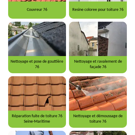
Couvreur 76
Resine coloree pour toiture 76
Nettoyage et pose de gouttière
Nettoyage et ravalement de
76
façade 76
Réparation fuite de toiture 76
Nettoyage et démoussage de
Seine-Maritime
toiture 76