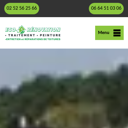
02 52 56 25 66
06 64 51 03 06
Menu