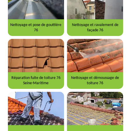
Nettoyage et pose de gouttière
Nettoyage et ravalement de
76
façade 76
Réparation fuite de toiture 76
Nettoyage et démoussage de
Seine-Maritime
toiture 76