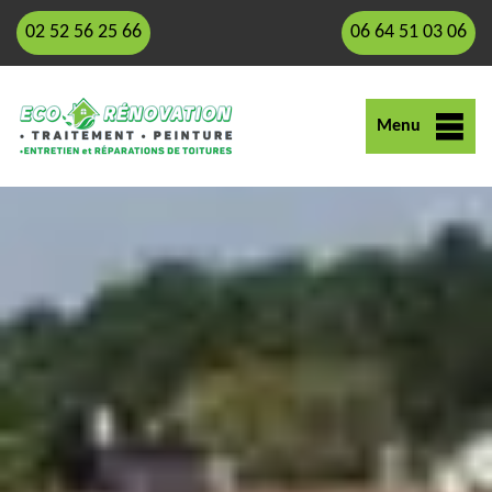
02 52 56 25 66
06 64 51 03 06
Menu