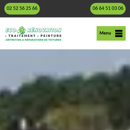
02 52 56 25 66
06 64 51 03 06
Menu