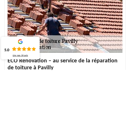
5.0
Lire nos
39
avis
ECO Rénovation – au service de la réparation
de toiture à Pavilly
Pour éviter tous dégâts des eaux, l’entretien de la toiture est
conseillé. Si vous avez remarqué que votre toiture a besoin de
réparation, notre équipe chez ECO Rénovation fait la réparation
adéquate. La couverture de toits ne doit pas présenter des
défauts pour assurer la sécurité de la maison et sa durée dans le
temps. Le toit bien installé sera dépourvu de toute fuite. Notre
équipe intervient à votre place pour toutes demandes de
réparations toitures à Pavilly.