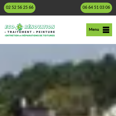
02 52 56 25 66
06 64 51 03 06
Menu