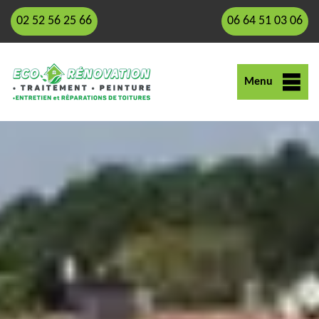
02 52 56 25 66
06 64 51 03 06
Menu