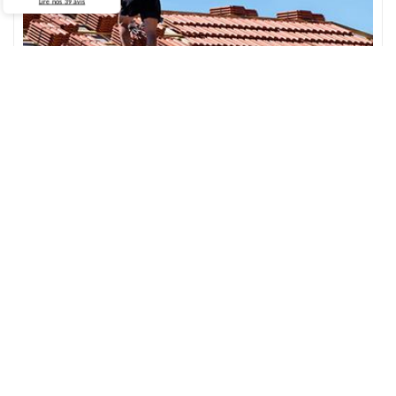
Lire nos
39
avis
Service de réparation et de changement de
tuile de rive à Oissel
Compatible avec tout type de toiture, la tuile de rive donne une
apparence esthétique à votre toit. Il scelle également le toit de la
maison pour éviter toute infiltration d’eau. Si la tuile est le
matériau qui compose votre toit, notre société propose un service
de réparation et de changement de tuile de rive. Notre entreprise
à Oissel répond toujours aux besoins et aux attentes de nos