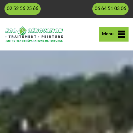
02 52 56 25 66
06 64 51 03 06
Menu