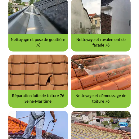
Nettoyage et pose de gouttière
Nettoyage et ravalement de
76
façade 76
Réparation fuite de toiture 76
Nettoyage et démoussage de
Seine-Maritime
toiture 76