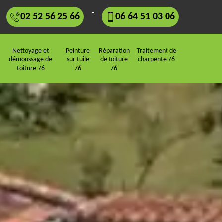
-
02 52 56 25 66
06 64 51 03 06
Nettoyage et
Peinture
Réparation
Traitement de
démoussage de
sur tuile
de toiture
charpente 76
toiture 76
76
76