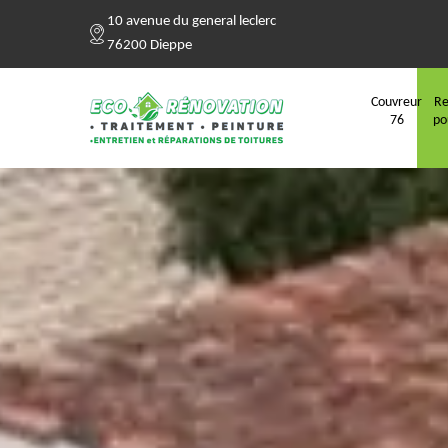
10 avenue du general leclerc
76200 Dieppe
Couvreur
Re
76
po