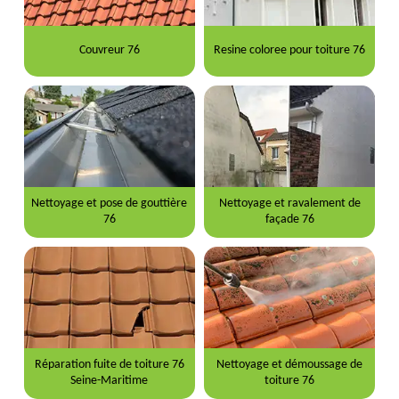
Couvreur 76
Resine coloree pour toiture 76
Nettoyage et pose de gouttière
Nettoyage et ravalement de
76
façade 76
Réparation fuite de toiture 76
Nettoyage et démoussage de
Seine-Maritime
toiture 76