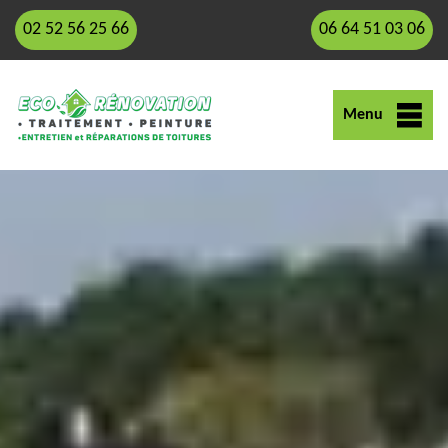
02 52 56 25 66
06 64 51 03 06
Menu