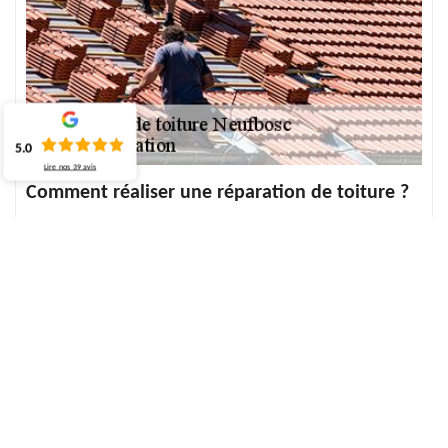
5.0
Lire nos
39
avis
Comment réaliser une réparation de toiture ?
Faire un dépannage de toit demande souvent une habilité à
travailler de façon efficace et précise. Cette intervention permet
alors de dépanner efficacement les fuites de toit, les infiltrations,
les tuiles cassées et les tuiles en mauvais état. Grâce à la mise en
place des travaux de qualité, il s’agit de mettre en place des
méthodes assurées pour un dépannage rapide, mais de longue
durée. Avec la mise en place des techniques, nous pouvons
assurer la solidité et l’étanchéité des matériaux.