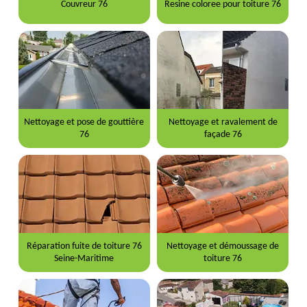
Couvreur 76
Resine coloree pour toiture 76
Nettoyage et pose de gouttière
Nettoyage et ravalement de
76
façade 76
Réparation fuite de toiture 76
Nettoyage et démoussage de
Seine-Maritime
toiture 76