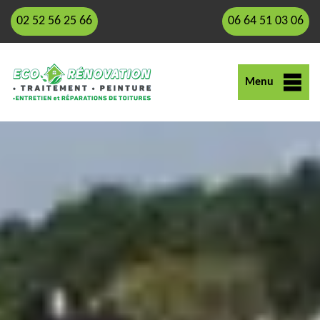
02 52 56 25 66
06 64 51 03 06
Menu