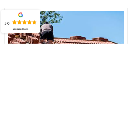
5.0
Lire nos
39
avis
Changement de tuile assuré avec nos
couvreurs
Couvreur pour la réparation de toiture à Montigny, ECO
Rénovation adopte divers travaux de dépannage de toit pour