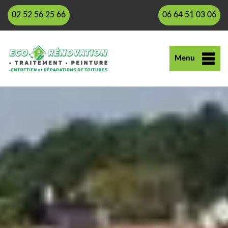
02 52 56 25 66
06 64 51 03 06
Menu