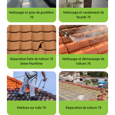
Nettoyage et pose de gouttière
Nettoyage et ravalement de
76
façade 76
Réparation fuite de toiture 76
Nettoyage et démoussage de
Seine-Maritime
toiture 76
Peinture sur tuile 76
Réparation de toiture 76